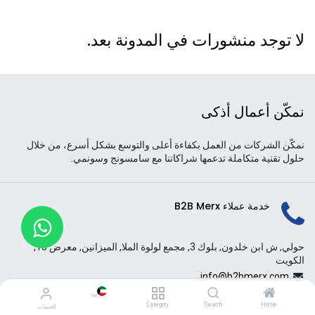
لا توجد منشورات في المدونة بعد.
نمكّن أعمال أذكى
نمكّن الشركات من العمل بكفاءة أعلى والتوسع بشكل أسرع، من خلال
حلول تقنية متكاملة تدعمها شراكاتنا مع سامسونج وسونمي.
خدمة عملاء B2B Merx
حولي, ش ابن خلدون, بلوك 3, مجمع لولوة الملا, الميزانين, معرض 13,
الكويت
info@b2bmerx.com
+965 9888 6416
Category
Search
Home
الحساب