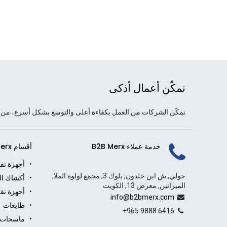
نمكّن أعمال أذكى
نمكّن الشركات من العمل بكفاءة أعلى والتوسع بشكل أسرع، من خ
خدمة عملاء B2B Merx
أقسام B2B Merx
أجهزة نقا
حولي, ش ابن خلدون, بلوك 3, مجمع لولوة الملا,
أكشاك الخ
الميزانين, معرض 13, الكويت
أجهزة نقا
info@b2bmerx.com
طابعات
+965 9888 6416
ماسحات ا