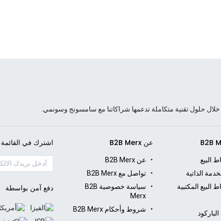
لال حلول تقنية متكاملة تدعمها شراكاتنا مع سامسونج وسونمي.
عن B2B Merx
اشترك في القائمة ا
ط البيع
عن B2B Merx
دمة الذاتية
تواصل مع B2B Merx
ط البيع المكتبية
سياسة خصوصية B2B
دفع آمن بواسطة
Merx
شروط وأحكام B2B Merx
لباركود