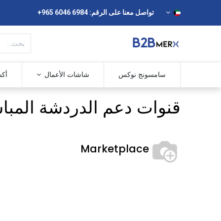
تواصل معنا على الرقم: ⁦+965 6046 6984⁩
سامسونج نوكس
شاشات الأعمال
أكش
قنوات دعم الدردشة المبا
Marketplace