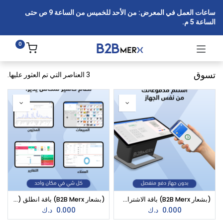
ساعات العمل في المعرض: من الأحد للخميس من الساعة 9 ص حتى
الساعة 5 م.
0
تسوق
3 العناصر التي تم العثور عليها.
(بشعار B2B Merx) باقة الاشتراك الذكي في ميركس فاست | نظام متكامل للكاشير والدفع من جهاز واحد
(بشعار B2B Merx) باقة انطلق (ميركس فاست) | نظام كاشير متكامل لإدارة مبيعاتك بسهولة
0.000
د.ك
0.000
د.ك