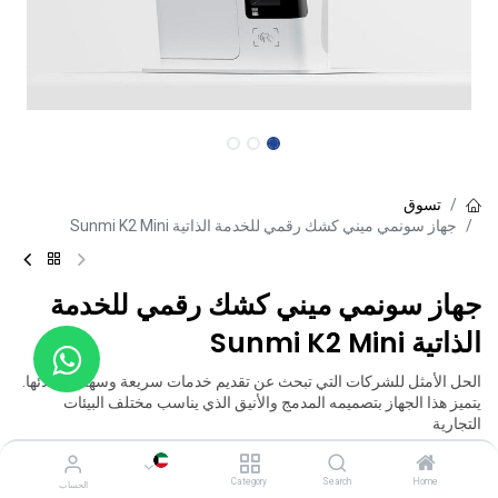
تسوق
جهاز سونمي ميني كشك رقمي للخدمة الذاتية Sunmi K2 Mini
جهاز سونمي ميني كشك رقمي للخدمة
الذاتية Sunmi K2 Mini
الحل الأمثل للشركات التي تبحث عن تقديم خدمات سريعة وسهلة لعملائها.
يتميز هذا الجهاز بتصميمه المدمج والأنيق الذي يناسب مختلف البيئات
التجارية
600.000
د.ك
Category
Search
Home
الحساب