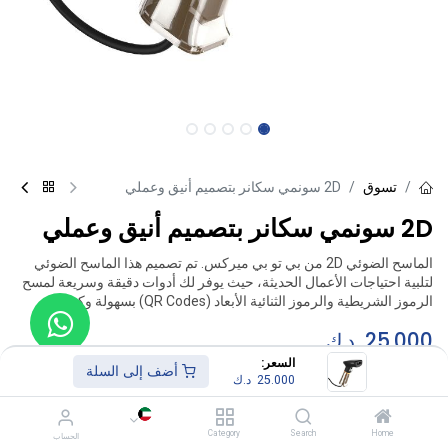
تسوق
2D سونمي سكانر بتصميم أنيق وعملي
2D سونمي سكانر بتصميم أنيق وعملي
الماسح الضوئي 2D من بي تو بي ميركس. تم تصميم هذا الماسح الضوئي
لتلبية احتياجات الأعمال الحديثة، حيث يوفر لك أدوات دقيقة وسريعة لمسح
الرموز الشريطية والرموز الثنائية الأبعاد (QR Codes) بسهولة وكفاءة.
25.000
د.ك
السعر:
أضف إلى السلة
25.000
د.ك
أضف إلى السلة
Category
Search
Home
الحساب