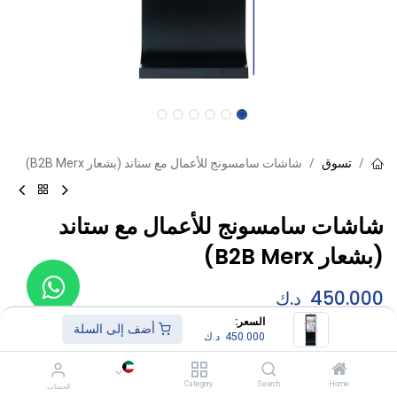
تسوق
شاشات سامسونج للأعمال مع ستاند (بشعار B2B Merx)
شاشات سامسونج للأعمال مع ستاند
(بشعار B2B Merx)
450.000
د.ك
السعر:
أضف إلى السلة
450.000
د.ك
Size
43 INCH
Category
Search
Home
الحساب
50 INCH
+
70.000
د.ك