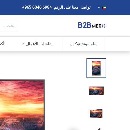
تواصل معنا على الرقم: ⁦+965 6046 6984⁩
سامسونج نوكس
شاشات الأعمال
أكش