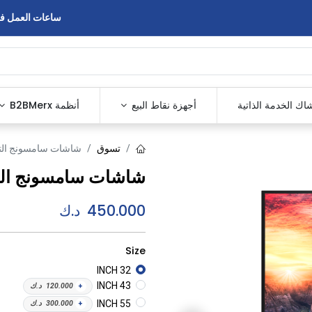
ساعات العمل في المع
اك الخدمة الذاتية
أجهزة نقاط البيع
أنظمة B2BMerx
تسوق
شاشات سامسونج التفاع
شاشات سامسونج التفا
450.000
د.ك
Size
32 INCH
43 INCH
+
120.000
د.ك
55 INCH
+
300.000
د.ك